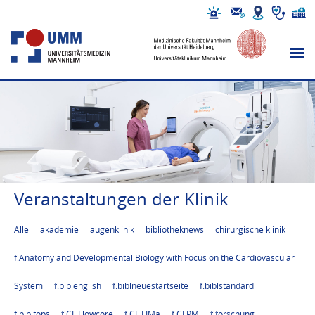
Veranstaltungen der Klinik
Alle
akademie
augenklinik
bibliotheknews
chirurgische klinik
f.Anatomy and Developmental Biology with Focus on the Cardiovascular
System
f.biblenglish
f.biblneuestartseite
f.biblstandard
f.bibltops
f.CF Flowcore
f.CF LIMa
f.CFPM
f.forschung