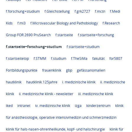
f.forschung+studium
f.Gleichstellung
f.grk2727
f.mctn
f.Medi
Kids
f.mi3
f.Microvascular Biology and Pathobiology
f.Research
Group FOR 2690 PruSearch
f.startseite
f.startseite+forschung
f.startseite+forschung+studium
f.startseite+studium
f.startseitetop
f.STMM
f.studium
f.TheSiMa
fakultät
for5807
Fortbildungspunkte
frauenklinik
gbp
gefässanomalien
hautklinik
hautklinik.125jahre
i. medizinische klinik
ii. medizinische
klinik
ii. medizinische klinik - newsletter
iii. medizinische klinik
iked
intranet
iv. medizinische klinik
izga
kinderzentrum
klinik
für anästhesiologie, operative intensivmedizin und schmerzmedizin
klinik für hals-nasen-ohrenheilkunde, kopf- und halschirurgie
klinik für