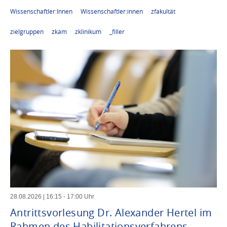
Wissenschaftler:Innen
Wissenschaftler:innen
zfakultät
zielgruppen
zkam
zklinikum
_filler
28
.
08
.
2026
|
16
:
15
-
17
:
00
Uhr
Antrittsvorlesung Dr. Alexander Hertel im
Rahmen des Habilitationsverfahrens