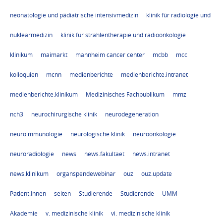
neonatologie und pädiatrische intensivmedizin
klinik für radiologie und
nuklearmedizin
klinik für strahlentherapie und radioonkologie
klinikum
maimarkt
mannheim cancer center
mcbb
mcc
kolloquien
mcnn
medienberichte
medienberichte.intranet
medienberichte.klinikum
Medizinisches Fachpublikum
mmz
nch3
neurochirurgische klinik
neurodegeneration
neuroimmunologie
neurologische klinik
neuroonkologie
neuroradiologie
news
news.fakultaet
news.intranet
news.klinikum
organspendewebinar
ouz
ouz.update
Patient:Innen
seiten
Studierende
Studierende
UMM-
Akademie
v. medizinische klinik
vi. medizinische klinik