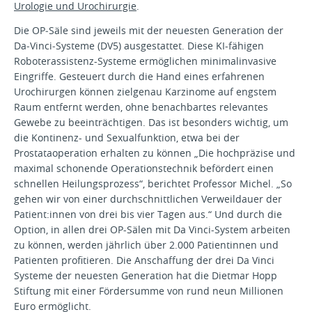
Urologie und Urochirurgie
.
Die OP‑Säle sind jeweils mit der neuesten Generation der
Da‑Vinci‑Systeme (DV5) ausgestattet. Diese KI-fähigen
Roboterassistenz-Systeme ermöglichen minimalinvasive
Eingriffe. Gesteuert durch die Hand eines erfahrenen
Urochirurgen können zielgenau Karzinome auf engstem
Raum entfernt werden, ohne benachbartes relevantes
Gewebe zu beeinträchtigen. Das ist besonders wichtig, um
die Kontinenz- und Sexualfunktion, etwa bei der
Prostataoperation erhalten zu können „Die hochpräzise und
maximal schonende Operationstechnik befördert einen
schnellen Heilungsprozess“, berichtet Professor Michel. „So
gehen wir von einer durchschnittlichen Verweildauer der
Patient:innen von drei bis vier Tagen aus.“ Und durch die
Option, in allen drei OP-Sälen mit Da Vinci-System arbeiten
zu können, werden jährlich über 2.000 Patientinnen und
Patienten profitieren. Die Anschaffung der drei Da Vinci
Systeme der neuesten Generation hat die Dietmar Hopp
Stiftung mit einer Fördersumme von rund neun Millionen
Euro ermöglicht.