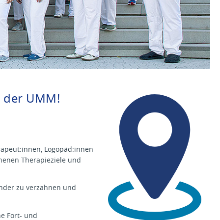
m der UMM!
L
a
g
e
-
u
rapeut:innen, Logopäd:innen
n
henen Therapieziele und
d
G
e
ander zu verzahnen und
b
ä
u
e Fort- und