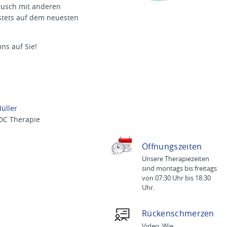
d
ausch mit anderen
e
 stets auf dem neuesten
p
l
a
ns auf Sie!
n
d
e
r
U
M
M
üller
DC Therapie
Öffnungszeiten
Unsere Therapiezeiten
sind montags bis freitags
von 07:30 Uhr bis 18:30
Uhr.
Rückenschmerzen
Video: Wie