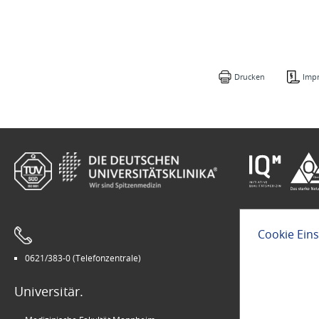
Drucken
Imp
Cookie Ein
0621/383-0 (Telefonzentrale)
Leichte Sprach
Universitär.
Modern.