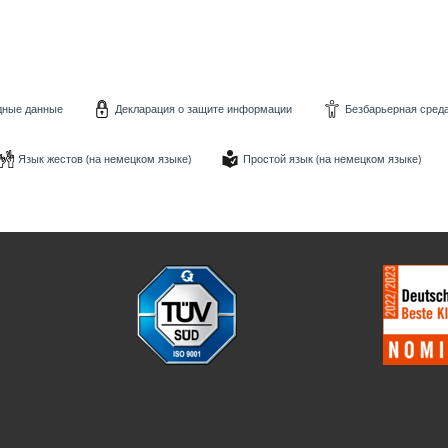
дные данные
Декларация о защите информации
Безбарьерная среда
Язык жестов (на немецком языке)
Простой язык (на немецком языке)