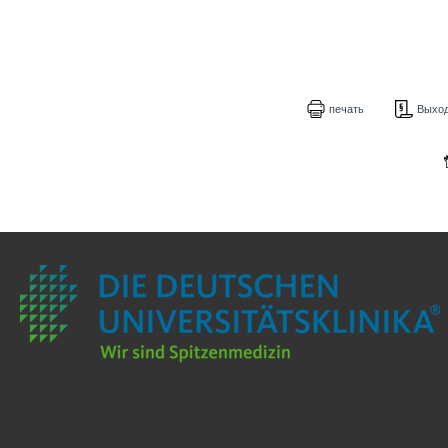
печать
Выхо