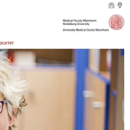
рситет