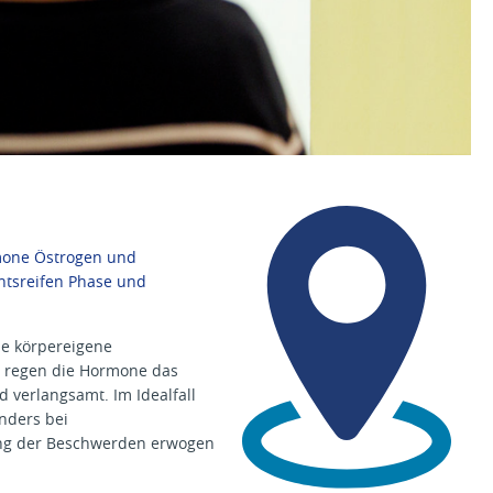
L
a
mone Östrogen und
g
e
htsreifen Phase und
-
u
n
ie körpereigene
d
e regen die Hormone das
G
verlangsamt. Im Idealfall
e
nders bei
b
ung der Beschwerden erwogen
ä
u
d