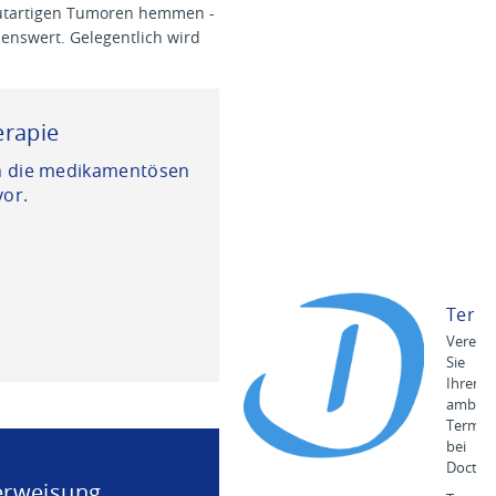
utartigen Tumoren hemmen -
e
nswert. Gelegentlich wird
p
l
a
n
d
erapie
e
r
en die medikamentösen
U
or.
M
M
Term
Verein
Sie
Ihren
ambula
Termin
bei
Doctoli
rweisung