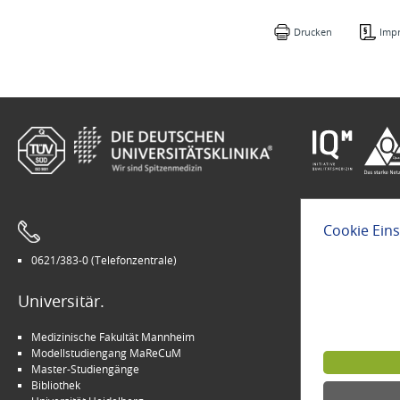
Drucken
Imp
Cookie Ein
0621/383-0 (Telefonzentrale)
Leichte Sprach
Universitär.
Modern.
Medizinische Fakultät Mannheim
Arbeitgeber U
Modellstudiengang MaReCuM
INSPIRE Living 
Master-Studiengänge
Kinder-Uni Med
Bibliothek
Medizin für M