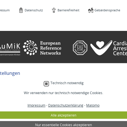
ressum
Datenschutz
Barrierefreiheit
Gebärdensprache
stellungen
e
Gebärdensprache
Technisch notwendig
Wir verwenden nur technisch notwendige Cookies.
Menschlich.
Impressum
-
Datenschutzerklärung
-
Matomo
MM
Stellenangebote
Lab
Veranstaltungen
Alle akzeptieren
izin
Selbsthilfe
annheim
Lob und Beschwerden
Nur essentielle Cookies akzeptieren