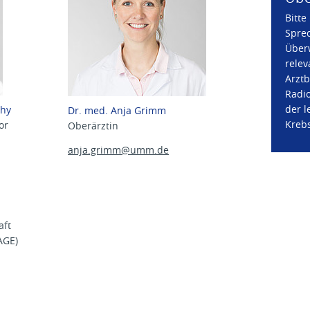
Bitte
Spre
Über
relev
Arztb
Radio
der l
chy
Dr. med. Anja Grimm
Krebs
or
Oberärztin
anja.grimm@
umm.de
aft
AGE)