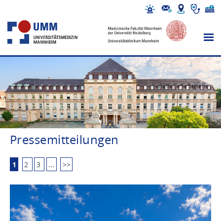
Pressemitteilungen
1
2
3
…
>>