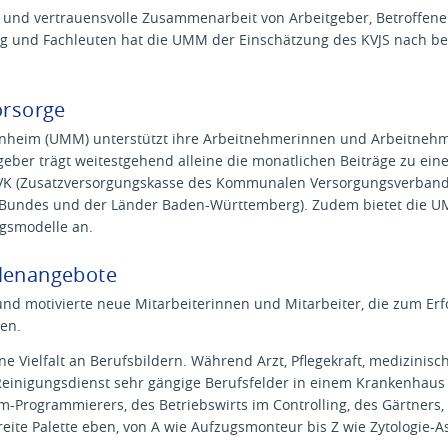
e und vertrauensvolle Zusammenarbeit von Arbeitgeber, Betroffenen
 und Fachleuten hat die UMM der Einschätzung des KVJS nach be
orsorge
nheim (UMM) unterstützt ihre Arbeitnehmerinnen und Arbeitnehme
geber trägt weitestgehend alleine die monatlichen Beiträge zu eine
VK (Zusatzversorgungskasse des Kommunalen Versorgungsverban
s Bundes und der Länder Baden-Württemberg). Zudem bietet die U
gsmodelle an.
llenangebote
 und motivierte neue Mitarbeiterinnen und Mitarbeiter, die zum Erf
gen.
ne Vielfalt an Berufsbildern. Während Arzt, Pflegekraft, medizinis
inigungsdienst sehr gängige Berufsfelder in einem Krankenhaus si
em-Programmierers, des Betriebswirts im Controlling, des Gärtners,
eite Palette eben, von A wie Aufzugsmonteur bis Z wie Zytologie-A