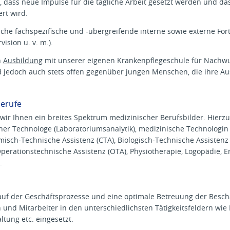
r, dass neue Impulse für die tägliche Arbeit gesetzt werden und da
ert wird.
he fachspezifische und -übergreifende interne sowie externe Fort
ision u. v. m.).
h
Ausbildung
mit unserer eigenen Krankenpflegeschule für Nachwu
d jedoch auch stets offen gegenüber jungen Menschen, die ihre A
Berufe
wir Ihnen ein breites Spektrum medizinischer Berufsbilder. Hierzu
her Technologe
(Laboratoriumsanalytik), medizinische Technologin
misch-Technische Assistenz (CTA), Biologisch-Technische Assistenz
Operationstechnische Assistenz (OTA), Physiotherapie, Logopädie, 
.
uf der Geschäftsprozesse und eine optimale Betreuung der Beschä
und Mitarbeiter in den unterschiedlichsten Tätigkeitsfeldern wie 
ltung etc. eingesetzt.