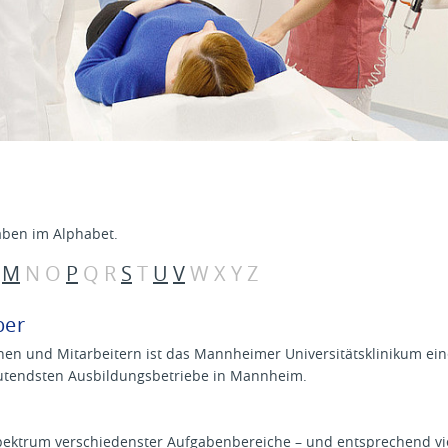
Z
aben im Alphabet.
L
M
N O
P
Q R
S
T
U
V
W X Y Z
ber
nen und Mitarbeitern ist das Mannheimer Universitätsklinikum ein
eutendsten Ausbildungsbetriebe in Mannheim.
pektrum verschiedenster Aufgabenbereiche – und entsprechend viel