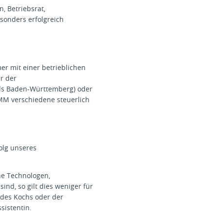
, Betriebsrat,
sonders erfolgreich
r mit einer betrieblichen
r der
ds Baden-Württemberg) oder
MM verschiedene steuerlich
olg unseres
che Technologen,
nd, so gilt dies weniger für
 des Kochs oder der
ssistentin.