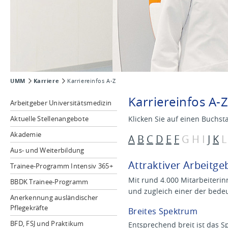
UMM
Karriere
Karriereinfos A-Z
Karriereinfos A-
Arbeitgeber Universitätsmedizin
Aktuelle Stellenangebote
Klicken Sie auf einen Buchst
Akademie
A
B
C
D
E
F
G H I
J
K
Aus- und Weiterbildung
Attraktiver Arbeitge
Trainee-Programm Intensiv 365+
Mit rund 4.000 Mitarbeiterin
BBDK Trainee-Programm
und zugleich einer der bed
Anerkennung ausländischer
Pflegekräfte
Breites Spektrum
BFD, FSJ und Praktikum
Entsprechend breit ist das S