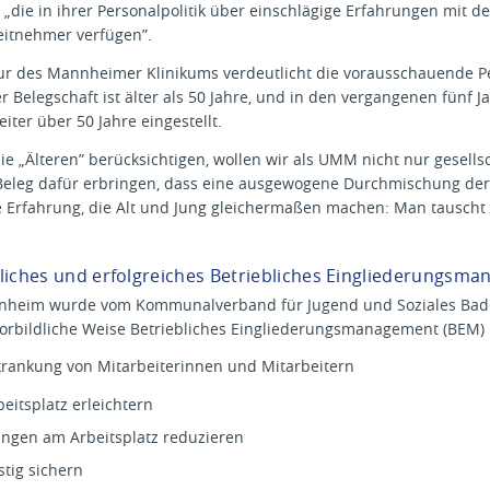
ie in ihrer Personalpolitik über einschlägige Erfahrungen mit der
itnehmer verfügen”.
ktur des Mannheimer Klinikums verdeutlicht die vorausschauende Pe
r Belegschaft ist älter als 50 Jahre, und in den vergangenen fünf
iter über 50 Jahre eingestellt.
 „Älteren” berücksichtigen, wollen wir als UMM nicht nur gesells
Beleg dafür erbringen, dass eine ausgewogene Durchmischung der 
 Erfahrung, die Alt und Jung gleichermaßen machen: Man tauscht s
dliches und erfolgreiches Betriebliches Eingliederungsm
nnheim wurde vom Kommunalverband für Jugend und Soziales Bade
vorbildliche Weise Betriebliches Eingliederungsmanagement (BEM) 
rkrankung von Mitarbeiterinnen und Mitarbeitern
eitsplatz erleichtern
ungen am Arbeitsplatz reduzieren
stig sichern