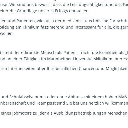
use. Wir sind uns bewusst, dass die Leistungsfähigkeit und das F
iter die Grundlage unseres Erfolgs darstellen.
nen und Patienten, wie auch der medizinisch-technische Fortschri
bildung am Klinikum faszinierend und interessant für alle, die ge
wollen.
 steht der erkrankte Mensch als Patient – nicht die Krankheit als „
 und an einer Tätigkeit im Mannheimer Universitätsklinikum interess
eren Internetseiten über Ihre beruflichen Chancen und Möglichkeit
m
in und Schulabsolvent mit oder ohne Abitur – mit einem hohen Ma
rnbereitschaft und Teamgeist sind Sie bei uns herzlich willkomme
e eines Jobmotors zu, der als Ausbildungsbetrieb jungen Menschen 