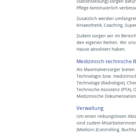
Stationsleitung) sorgen dafü
Pflege kontinuierlich verbess
Zusätzlich werden umfangreic
Kinaesthetik, Coaching, Superv
Zudem sorgen wir im Bereic
den eigenen Reihen. Wir sin
Hause absolviert haben.
Medizinisch-technische 
Als Maximalversorger bieten 
Technologin bzw. medizinisc
Technologe (Radiologie), Che
Technische Assistenz (PTA), 
Medizinische Dokumentation
Verwaltung
Um einen reibungslosen Abla
sind zudem Mitarbeiterinnen 
(Medizin-)Controlling, Buchha