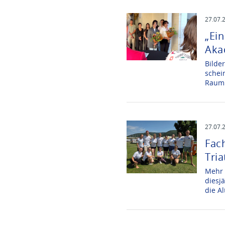
27.07.
„Ein
Aka
Bilde
schei
Raum 
27.07.
Fac
Tria
Mehr 
diesj
die A