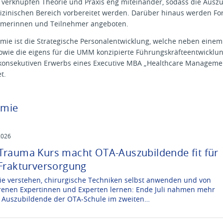
 verknüpfen Theorie und Praxis eng miteinander, sodass die Ausz
izinischen Bereich vorbereitet werden. Darüber hinaus werden For
ehmerinnen und Teilnehmer angeboten.
emie ist die Strategische Personalentwicklung, welche neben ein
sowie die eigens für die UMM konzipierte Führungskräfteentwicklu
 konsekutiven Erwerbs eines Executive MBA „Healthcare Managemen
t.
emie
2026
Trauma Kurs macht OTA-Auszubildende fit für
 Frakturversorgung
ie verstehen, chirurgische Techniken selbst anwenden und von
renen Expertinnen und Experten lernen: Ende Juli nahmen mehr
0 Auszubildende der OTA-Schule im zweiten…