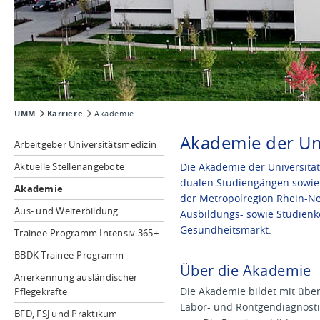
UMM
Karriere
Akademie
Akademie der Un
Arbeitgeber Universitätsmedizin
Aktuelle Stellenangebote
Die Akademie der Universitä
dualen Studiengängen sowie 
Akademie
der Metropolregion Rhein-Nec
Aus- und Weiterbildung
Ausbildungs- sowie Studienk
Gesundheitsmarkt.
Trainee-Programm Intensiv 365+
BBDK Trainee-Programm
Über die Akademie
Anerkennung ausländischer
Die Akademie bildet mit über
Pflegekräfte
Labor- und Röntgendiagnost
BFD, FSJ und Praktikum