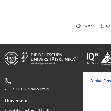
Drucken
Imp
Cookie Ein
0621/383-0 (Telefonzentrale)
Leichte Sprach
Universitär.
Modern.
Medizinische Fakultät Mannheim
Arbeitgeber U