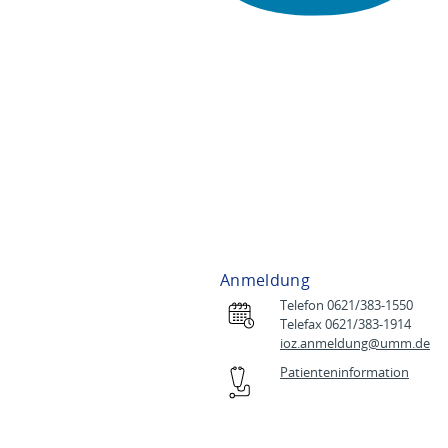
d
e
p
l
a
n
d
e
r
U
M
M
Anmeldung
Telefon 0621/383-1550
Telefax 0621/383-1914
ioz.anmeldung@
umm.de
Patienteninformation