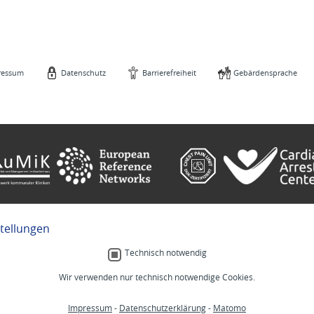
ressum
Datenschutz
Barrierefreiheit
Gebärdensprache
stellungen
e
Gebärdensprache
Technisch notwendig
Wir verwenden nur technisch notwendige Cookies.
Menschlich.
Impressum
-
Datenschutzerklärung
-
Matomo
MM
Stellenangebote