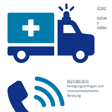
ECMO
-
Anfrag
e
stellen
0621/383-3510
Verlegungsanfragen und
Intensivmedizinische
Beratung