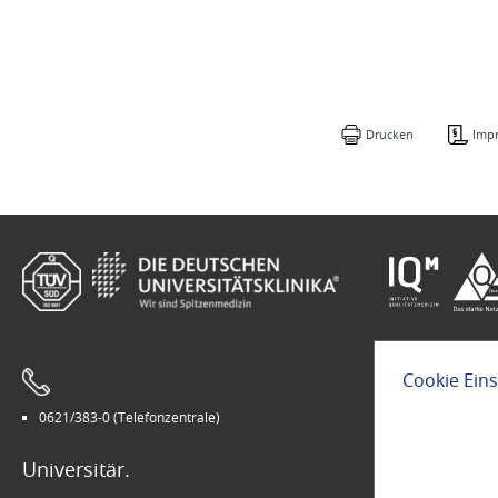
Drucken
Imp
Cookie Ein
0621/383-0 (Telefonzentrale)
Leichte Sprach
Universitär.
Modern.