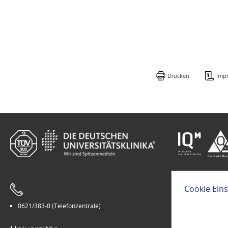
Drucken
Imp
Cookie Ein
0621/383-0 (Telefonzentrale)
Leichte Sprach