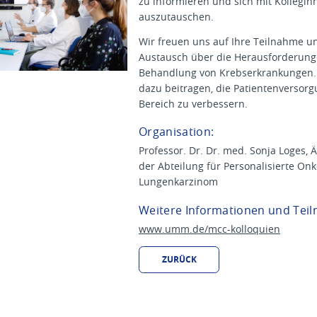
zu informieren und sich mit Kollegi
auszutauschen.
Wir freuen uns auf Ihre Teilnahme 
Austausch über die Herausforderunge
Behandlung von Krebserkrankungen
dazu beitragen, die Patientenversorg
Bereich zu verbessern.
Organisation:
Professor. Dr. Dr. med. Sonja Loges, Ä
der Abteilung für Personalisierte On
Lungenkarzinom
Weitere Informationen und Teil
www.umm.de/mcc-kolloquien
ZURÜCK