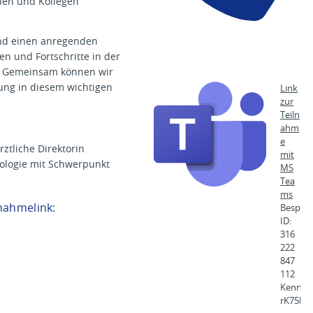
nnen und Kollegen
m
m
.
und einen anregenden
d
e
n und Fortschritte in der
. Gemeinsam können wir
ung in diesem wichtigen
Link
zur
Teiln
ahm
e
rztliche Direktorin
mit
kologie mit Schwerpunkt
MS
Tea
ms
nahmelink:
Bespre
ID:
316
222
847
112
Kennun
rK75bg