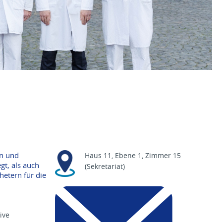
en und
Haus 11, Ebene 1, Zimmer 15
gt, als auch
(Sekretariat)
etern für die
s
h
u
ive