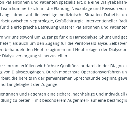
n Patientinnen und Patienten spezialisiert, die eine Dialysebeha
s Team kümmert sich um die Planung, Neuanlage und Revision von
l abgestimmt auf die jeweilige medizinische Situation. Dabei ist u
beit zwischen Nephrologie, Gefäßchirurgie, interventioneller Rad
ür die erfolgreiche Betreuung unserer Patientinnen und Patienten
 wir uns sowohl um Zugänge für die Hämodialyse (Shunt und get
heter) als auch um den Zugang für die Peritonealdialyse. Selbstve
 den behandelnden Nephrologinnen und Nephrologen der Dialysep
Dialyseversorgung sicherzustellen.
renzzentrum erfüllen wir höchste Qualitätsstandards in der Diagnost
ng von Dialysezugängen. Durch modernste Operationsverfahren u
rbeit, die bereits in der gemeinsamen Sprechstunde beginnt, gewä
und Langlebigkeit der Zugänge.
atientinnen und Patienten eine sichere, nachhaltige und individuell
ndlung zu bieten – mit besonderem Augenmerk auf eine bestmögli