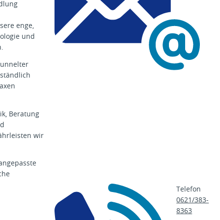
n
ndlung
t
z
nsere enge,
e
iologie und
n
.
t
unnelter
r
rständlich
u
raxen
m
@
u
ik, Beratung
m
nd
m
hrleisten wir
.
d
 angepasste
e
che
Telefon
0621/383-
8363