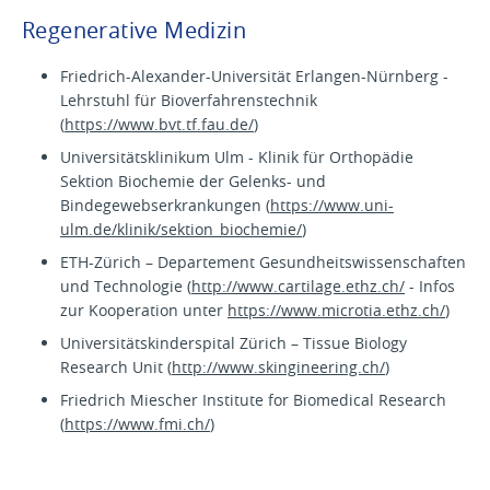
Regenerative Medizin
Friedrich-Alexander-Universität Erlangen-Nürnberg -
Lehrstuhl für Bioverfahrenstechnik
(
https://www.bvt.tf.fau.de/
)
Universitätsklinikum Ulm - Klinik für Orthopädie
Sektion Biochemie der Gelenks- und
Bindegewebserkrankungen (
https://www.uni-
ulm.de/klinik/sektion_biochemie/
)
ETH-Zürich – Departement Gesundheitswissenschaften
und Technologie (
http://www.cartilage.ethz.ch/
- Infos
zur Kooperation unter
https://www.microtia.ethz.ch/
)
Universitätskinderspital Zürich – Tissue Biology
Research Unit (
http://www.skingineering.ch/
)
Friedrich Miescher Institute for Biomedical Research
(
https://www.fmi.ch/
)