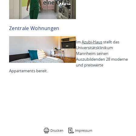
Zentrale Wohnungen
Im
Azubi-Haus
stellt das
Universitätsklinikum
Mannheim seinen
Auszubildenden 28 moderne
und preiswerte
Appartements bereit.
Drucken
Impressum