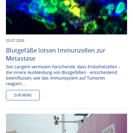
20.07.2026
Blutgefäße lotsen Immunzellen zur
Metastase
Seit Langem vermuten Forschende, dass Endothelzellen -
die innere Auskleidung von Blutgefäßen - entscheidend
beeinflussen, wie das Immunsystem auf Tumoren
reagiert.…
ZUR NEWS