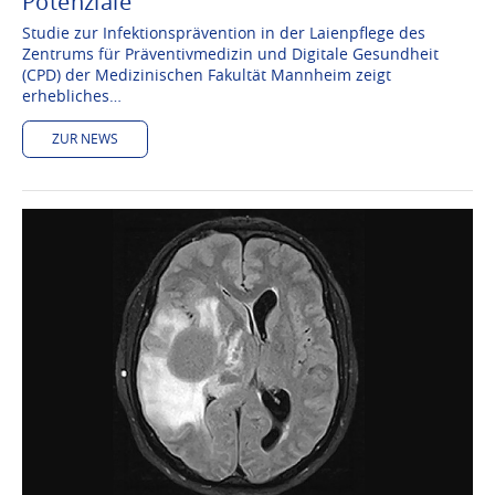
Potenziale
Studie zur Infektionsprävention in der Laienpflege des
Zentrums für Präventivmedizin und Digitale Gesundheit
(CPD) der Medizinischen Fakultät Mannheim zeigt
erhebliches…
ZUR NEWS