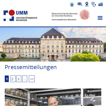
Pressemitteilungen
1
2
3
…
>>