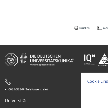
Drucken
Imp
Cookie Ein
0621/383-0 (Telefonzentrale)
Leichte Sprach
Universitär.
Modern.