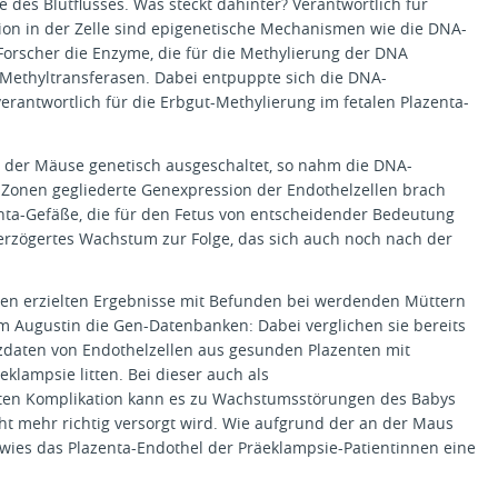
e des Blutflusses. Was steckt dahinter? Verantwortlich für
on in der Zelle sind epigenetische Mechanismen wie die DNA-
Forscher die Enzyme, die für die Methylierung der DNA
Methyltransferasen. Dabei entpuppte sich die DNA-
rantwortlich für die Erbgut-Methylierung im fetalen Plazenta-
der Mäuse genetisch ausgeschaltet, so nahm die DNA-
 Zonen gegliederte Genexpression der Endothelzellen brach
ta-Gefäße, die für den Fetus von entscheidender Bedeutung
 verzögertes Wachstum zur Folge, das sich auch noch nach der
en erzielten Ergebnisse mit Befunden bei werdenden Müttern
m Augustin die Gen-Datenbanken: Dabei verglichen sie bereits
nzdaten von Endothelzellen aus gesunden Plazenten mit
eklampsie litten. Bei dieser auch als
ten Komplikation kann es zu Wachstumsstörungen des Babys
ht mehr richtig versorgt wird. Wie aufgrund der an der Maus
 wies das Plazenta-Endothel der Präeklampsie-Patientinnen eine