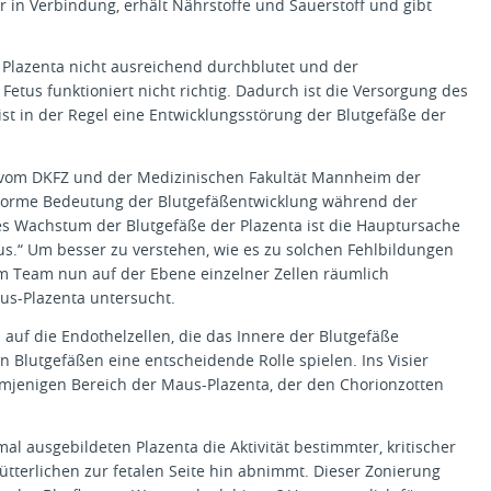
r in Verbindung, erhält Nährstoffe und Sauerstoff und gibt
e Plazenta nicht ausreichend durchblutet und der
etus funktioniert nicht richtig. Dadurch ist die Versorgung des
ist in der Regel eine Entwicklungsstörung der Blutgefäße der
n vom DKFZ und der Medizinischen Fakultät Mannheim der
enorme Bedeutung der Blutgefäßentwicklung während der
es Wachstum der Blutgefäße der Plazenta ist die Hauptursache
.“ Um besser zu verstehen, wie es zu solchen Fehlbildungen
m Team nun auf der Ebene einzelner Zellen räumlich
us-Plazenta untersucht.
 auf die Endothelzellen, die das Innere der Blutgefäße
 Blutgefäßen eine entscheidende Rolle spielen. Ins Visier
mjenigen Bereich der Maus-Plazenta, der den Chorionzotten
rmal ausgebildeten Plazenta die Aktivität bestimmter, kritischer
tterlichen zur fetalen Seite hin abnimmt. Dieser Zonierung