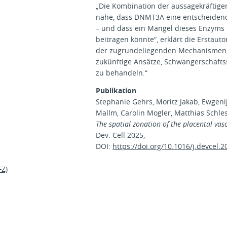
„Die Kombination der aussagekräftige
nahe, dass DNMT3A eine entscheidende
– und dass ein Mangel dieses Enzyms 
beitragen könnte“, erklärt die Erstaut
der zugrundeliegenden Mechanismen, di
zukünftige Ansätze, Schwangerschafts
zu behandeln.“
Publikation
Stephanie Gehrs, Moritz Jakab, Ewgeni
Mallm, Carolin Mogler, Matthias Schles
The spatial zonation of the placental vas
Dev. Cell 2025,
DOI:
https://doi.org/10.1016/j.devcel.
FZ)