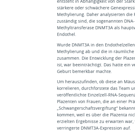
entsteht in Abhängigkeit von der Stärk
stärkere oder schwächere Genexpressi
Methylierung. Daher analysierten die 
zuständig sind, die sogenannten DNA-
Methyltransferase DNMT3A als hauptve
Endothel.
Wurde DNMT3A in den Endothelzellen 
Methylierung ab und die in räumliche
zusammen. Die Entwicklung der Plazen
ist, war beeinträchtigt. Das hatte ein
Geburt bemerkbar machte.
Um herauszufinden, ob diese an Mäus
korrelieren, durchforstete das Team u
veröffentlichte Einzelzell-RNA-Seque
Plazenten von Frauen, die an einer Prä
„Schwangerschaftsvergiftung“ bekann
kommen, weil es über die Plazenta nic
erzielten Ergebnisse zu erwarten war,
verringerte DNMT3A-Expression auf.