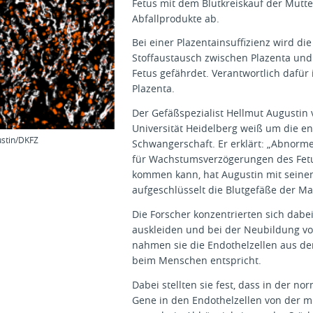
Fetus mit dem Blutkreiskauf der Mutte
Abfallprodukte ab.
Bei einer Plazentainsuffizienz wird di
Stoffaustausch zwischen Plazenta und F
Fetus gefährdet. Verantwortlich dafür 
Plazenta.
Der Gefäßspezialist Hellmut Augusti
Universität Heidelberg weiß um die 
stin/DKFZ
Schwangerschaft. Er erklärt: „Abnorm
für Wachstumsverzögerungen des Fetus
kommen kann, hat Augustin mit seine
aufgeschlüsselt die Blutgefäße der Ma
Die Forscher konzentrierten sich dabei
auskleiden und bei der Neubildung von
nahmen sie die Endothelzellen aus de
beim Menschen entspricht.
Dabei stellten sie fest, dass in der no
Gene in den Endothelzellen von der mü