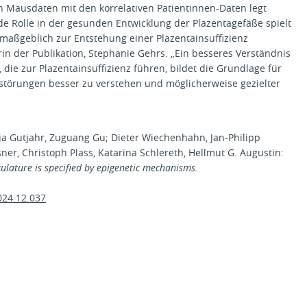
n Mausdaten mit den korrelativen Patientinnen-Daten legt
 Rolle in der gesunden Entwicklung der Plazentagefäße spielt
maßgeblich zur Entstehung einer Plazentainsuffizienz
orin der Publikation, Stephanie Gehrs. „Ein besseres Verständnis
e zur Plazentainsuffizienz führen, bildet die Grundlage für
störungen besser zu verstehen und möglicherweise gezielter
ja Gutjahr, Zuguang Gu; Dieter Wiechenhahn, Jan-Philipp
ner, Christoph Plass, Katarina Schlereth, Hellmut G. Augustin:
culature is specified by epigenetic mechanisms.
2024.12.037