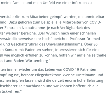
 meine Familie und mein Umfeld vor einer Infektion zu
versitätsklinikum Mitarbeiter geimpft werden, die unmittelbar
sind. Dazu gehören zum Beispiel alle Mitarbeiter von COVID-
der Zentralen Notaufnahme. Je nach Verfügbarkeit des
eiter weiterer Bereiche. „Der Wunsch nach einer schnellen
verständlicherweise sehr hoch“, berichtet Professor Dr. med.
or und Geschäftsführer des Universitätsklinikums. Über 80
ten Kontakt mit Patienten stehen, interessieren sich für eine
 wie möglich erfüllen zu können, hoffen wir auf eine zeitnahe
das Land Baden-Württemberg.“
aten immer wieder um das Leben von COVID-19-Patienten
 Impfung ist“, betonte Pflegedirektorin Yvonne Dintelmann und
schen impfen lassen, wird die derzeit enorm hohe Belastung
bsehbarer Zeit nachlassen und wir können hoffentlich alle
rückkehren.“