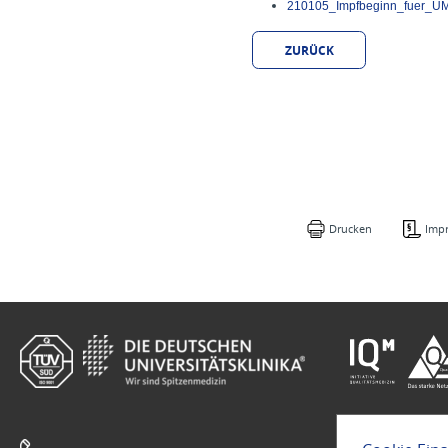
210105_Impfbeginn_fuer_UMM
ZURÜCK
Drucken
Imp