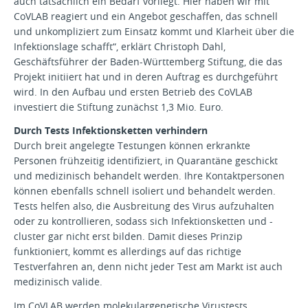
auch tatsächlich ein Bedarf vorliegt. Hier haben wir mit
CoVLAB reagiert und ein Angebot geschaffen, das schnell
und unkompliziert zum Einsatz kommt und Klarheit über die
Infektionslage schafft“, erklärt Christoph Dahl,
Geschäftsführer der Baden-Württemberg Stiftung, die das
Projekt initiiert hat und in deren Auftrag es durchgeführt
wird. In den Aufbau und ersten Betrieb des CoVLAB
investiert die Stiftung zunächst 1,3 Mio. Euro.
Durch Tests Infektionsketten verhindern
Durch breit angelegte Testungen können erkrankte
Personen frühzeitig identifiziert, in Quarantäne geschickt
und medizinisch behandelt werden. Ihre Kontaktpersonen
können ebenfalls schnell isoliert und behandelt werden.
Tests helfen also, die Ausbreitung des Virus aufzuhalten
oder zu kontrollieren, sodass sich Infektionsketten und -
cluster gar nicht erst bilden. Damit dieses Prinzip
funktioniert, kommt es allerdings auf das richtige
Testverfahren an, denn nicht jeder Test am Markt ist auch
medizinisch valide.
Im CoVLAB werden molekulargenetische Virustests