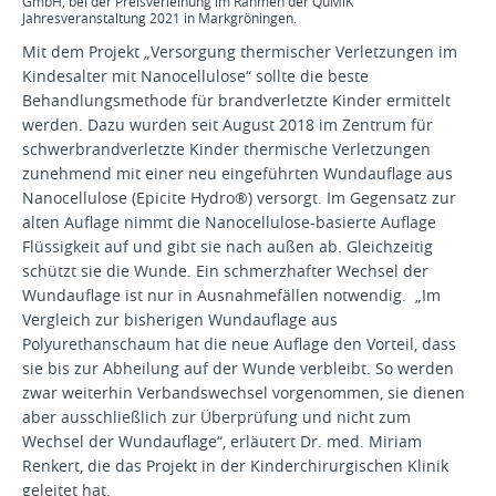
GmbH, bei der Preisverleihung im Rahmen der QuMiK
Jahresveranstaltung 2021 in Markgröningen.
Mit dem Projekt „Versorgung thermischer Verletzungen im
Kindesalter mit Nanocellulose“ sollte die beste
Behandlungsmethode für brandverletzte Kinder ermittelt
werden. Dazu wurden seit August 2018 im Zentrum für
schwerbrandverletzte Kinder thermische Verletzungen
zunehmend mit einer neu eingeführten Wundauflage aus
Nanocellulose (Epicite Hydro®) versorgt. Im Gegensatz zur
alten Auflage nimmt die Nanocellulose-basierte Auflage
Flüssigkeit auf und gibt sie nach außen ab. Gleichzeitig
schützt sie die Wunde. Ein schmerzhafter Wechsel der
Wundauflage ist nur in Ausnahmefällen notwendig. „Im
Vergleich zur bisherigen Wundauflage aus
Polyurethanschaum hat die neue Auflage den Vorteil, dass
sie bis zur Abheilung auf der Wunde verbleibt. So werden
zwar weiterhin Verbandswechsel vorgenommen, sie dienen
aber ausschließlich zur Überprüfung und nicht zum
Wechsel der Wundauflage“, erläutert Dr. med. Miriam
Renkert, die das Projekt in der Kinderchirurgischen Klinik
geleitet hat.