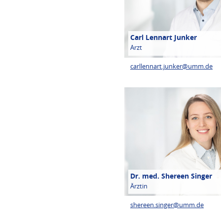
Carl Lennart Junker
Arzt
carllennart.junker@
umm.de
Dr. med. Shereen Singer
Ärztin
shereen.singer@
umm.de