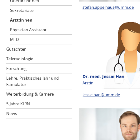
Oberärzt:innen
stefan.appelhaus@
umm.de
Sekretariate
Ärzt:innen
Physician Assistant
MTD
Gutachten
Teleradiologie
Forschung
Dr. med. Jessie Han
Lehre, Praktisches Jahr und
Ärztin
Famulatur
Weiterbildung & Karriere
jessie.han@
umm.de
5 Jahre KIRN
News