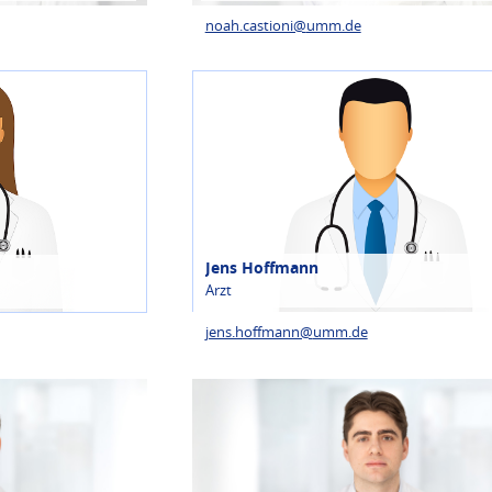
noah.castioni@
umm.de
Jens Hoffmann
Arzt
jens.hoffmann@
umm.de