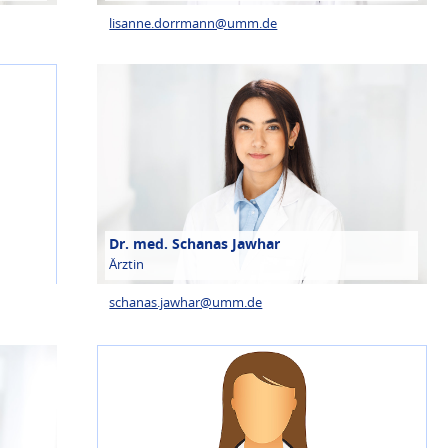
lisanne.dorrmann@
umm.de
Dr. med. Schanas Jawhar
Ärztin
schanas.jawhar@
umm.de