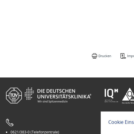
Drucken
Imp
Cookie Ein
0621/383-0 (Telefonzentrale)
Leichte Sprach