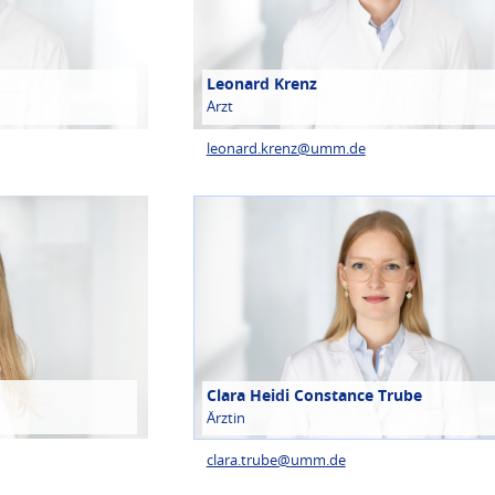
Leonard Krenz
Arzt
leonard.krenz@
umm.de
Clara Heidi Constance Trube
Ärztin
clara.trube@
umm.de