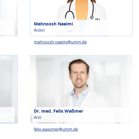
Mahnoosh Naeimi
Ärztin
mahnoosh.naeimi@
umm.de
Dr. med. Felix Waßmer
Arzt
felix.wassmer@
umm.de