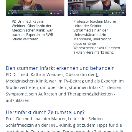
PD Dr. med. Kathrin
Professor Joachim Maurer,
Weidner, Oberärztin der I.
Leiter der Sektion
Medizinischen Klinik, war
Schlafmedizin an der
auch als Expertin im SWR-
Universitätsmedizin
Studio vertreten.
Mannheim, überrascht
diese erhöhte
Wahrscheinlichkeit für einen
akuten Herzinfarkt nicht.
Den stummen Infarkt erkennen und behandeln
PD Dr. med. Kathrin Weidner, Oberärztin der
I.
Medizinischen Klinik
, war im TV-Beitrag und als Expertin im
Studio vertreten, um über den „stummen Infarkt“ - dessen
Symptome, sein Auftreten und Therapiemöglichkeiten -
aufzuklären.
Herzinfarkt durch Zeitumstellung?
Prof. Dr. med. Joachim Maurer, Leiter der Sektion
Schlafmedizin an der
HNO-Klinik
, gibt zudem Tipps für die
anstehende Zeitumstellung. Denn wenn die Zeit umgestellt