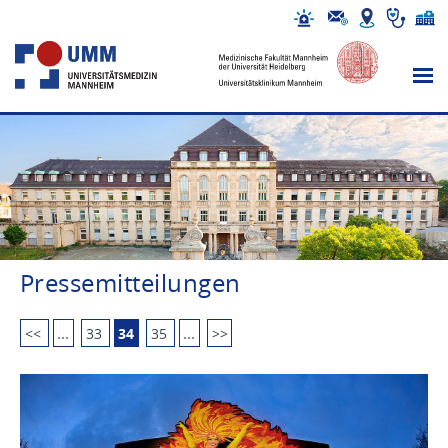
Pressemitteilungen
<<
…
33
34
35
…
>>