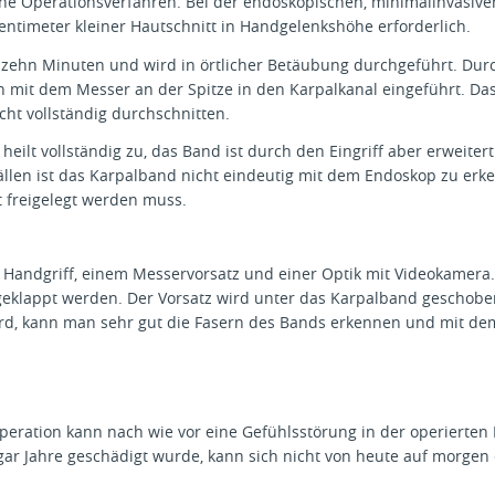
he Operationsverfahren. Bei der endoskopischen, minimalinvasive
5 Zentimeter kleiner Hautschnitt in Handgelenkshöhe erforderlich.
a. zehn Minuten und wird in örtlicher Betäubung durchgeführt. Dur
 mit dem Messer an der Spitze in den Karpalkanal eingeführt. Da
ht vollständig durchschnitten.
heilt vollständig zu, das Band ist durch den Eingriff aber erweiter
ällen ist das Karpalband nicht eindeutig mit dem Endoskop zu erk
t freigelegt werden muss.
 Handgriff, einem Messervorsatz und einer Optik mit Videokamera.
geklappt werden. Der Vorsatz wird unter das Karpalband geschoben
rd, kann man sehr gut die Fasern des Bands erkennen und mit de
Operation kann nach wie vor eine Gefühlsstörung in der operierten
ar Jahre geschädigt wurde, kann sich nicht von heute auf morgen 