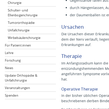
Gegenstände fallen aus 
Chirurgie
durch Hängenlassen, Au
Schulter- und
der Daumenballen ist et
Ellenbogenchirurgie
Tumororthopädie
Ursachen
Unfallchirurgie
Die Ursachen dieser Erkranku
Wirbelsäulenchirurgie
dem der Nerv verläuft, lieg
Erkrankungen auf.
Für Patient:innen
Lehre
Therapie
Forschung
Im Anfangsstadium kann die E
News
entzündungshemmenden Medik
angeführten Symptome vorli
Update Orthopädie &
hat.
Unfallchirurgie
Veranstaltungen
Operative Therapie
In der bisher üblichen Oper
Spenden
beschriebenen derben Binde