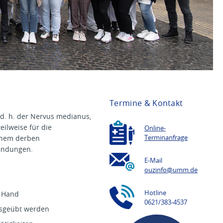
Termine & Kontakt
d. h. der Nervus medianus,
eilweise für die
Online-
einem derben
Terminanfrage
indungen.
E-Mail
ouzinfo@
umm.de
Hotline
n Hand
0621/383-4537
usgeübt werden