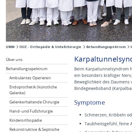
UMM
OUZ - Orthopädie & Unfallchirurgie
Behandlungsspektrum
Karpaltunnelsy
Über uns
Behandlungsspektrum
Beim Karpaltunnelsyndrom h
ein besonders kräftiger Nerv,
Ambulantes Operieren
Beweglichkeit des Daumens v
Endoprothetik (künstliche
Bindegewebsband (Karpalban
Gelenke)
Symptome
Gelenkerhaltende Chirurgie
Hand- und Fußchirurgie
Schmerzen, Kribbeln od
Kinderorthopädie
Taubheitsgefühl, feine
Rekonstruktive & Septische