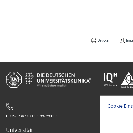
Drucken
Imp
Cookie Ein
0621/383-0 (Telefonzentrale)
Leichte Sprach
Universitär.
Modern.