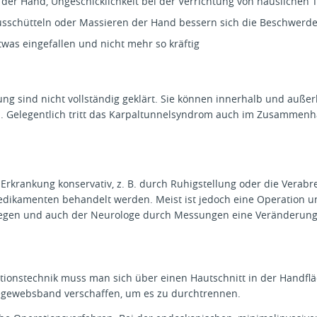
der Hand, Ungeschicklichkeit bei der Verrichtung von häuslichen T
sschütteln oder Massieren der Hand bessern sich die Beschwerden
was eingefallen und nicht mehr so kräftig
ng sind nicht vollständig geklärt. Sie können innerhalb und außer
en. Gelegentlich tritt das Karpaltunnelsyndrom auch im Zusammen
rkrankung konservativ, z. B. durch Ruhigstellung oder die Verabr
amenten behandelt werden. Meist ist jedoch eine Operation u
egen und auch der Neurologe durch Messungen eine Veränderung 
ationstechnik muss man sich über einen Hautschnitt in der Handf
gewebsband verschaffen, um es zu durchtrennen.