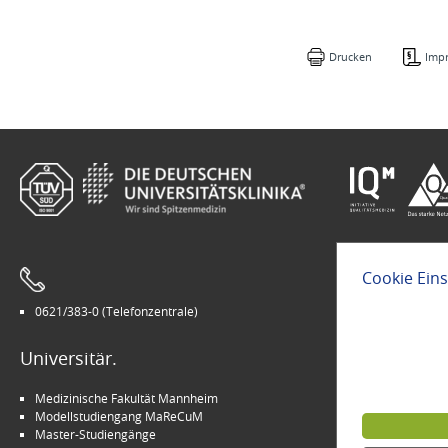
Drucken
Imp
Cookie Ein
0621/383-0 (Telefonzentrale)
Leichte Sprach
Universitär.
Modern.
Medizinische Fakultät Mannheim
Arbeitgeber U
Modellstudiengang MaReCuM
INSPIRE Living 
Master-Studiengänge
Kinder-Uni Med