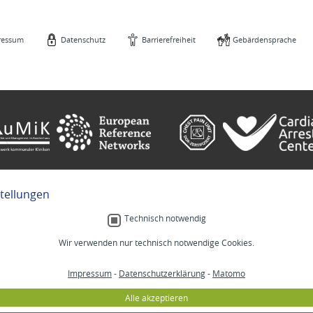
ressum
Datenschutz
Barrierefreiheit
Gebärdensprache
stellungen
e
Gebärdensprache
Technisch notwendig
Wir verwenden nur technisch notwendige Cookies.
Menschlich.
Impressum
-
Datenschutzerklärung
-
Matomo
MM
Stellenangebote
Lab
Veranstaltungen
Alle akzeptieren
izin
Selbsthilfe