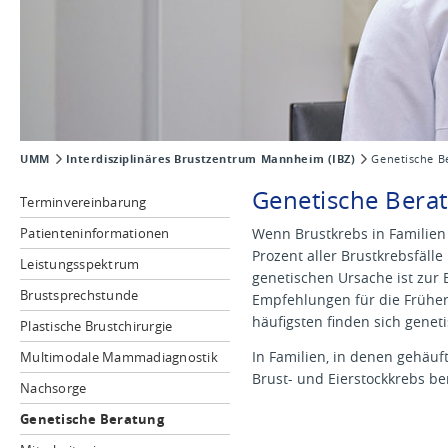
UMM
Interdisziplinäres Brustzentrum Mannheim (IBZ)
Genetische B
Genetische Bera
Terminvereinbarung
Patienteninformationen
Wenn Brustkrebs in Familien g
Prozent aller Brustkrebsfäll
Leistungsspektrum
genetischen Ursache ist zur 
Brustsprechstunde
Empfehlungen für die Früherk
häufigsten finden sich gene
Plastische Brustchirurgie
In Familien, in denen gehäuft
Multimodale Mammadiagnostik
Brust- und Eierstockkrebs ber
Nachsorge
Genetische Beratung