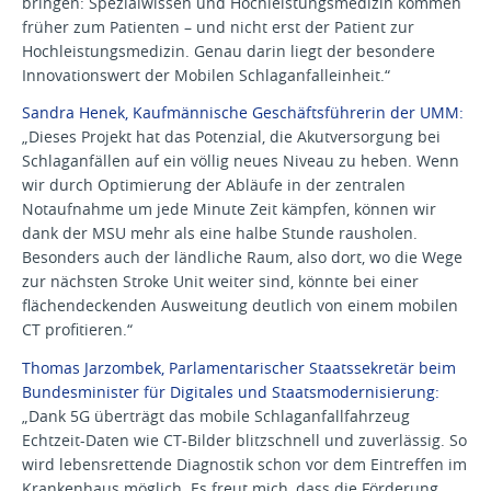
bringen: Spezialwissen und Hochleistungsmedizin kommen
früher zum Patienten – und nicht erst der Patient zur
Hochleistungsmedizin. Genau darin liegt der besondere
Innovationswert der Mobilen Schlaganfalleinheit.“
Sandra Henek, Kaufmännische Geschäftsführerin der UMM:
„Dieses Projekt hat das Potenzial, die Akutversorgung bei
Schlaganfällen auf ein völlig neues Niveau zu heben. Wenn
wir durch Optimierung der Abläufe in der zentralen
Notaufnahme um jede Minute Zeit kämpfen, können wir
dank der MSU mehr als eine halbe Stunde rausholen.
Besonders auch der ländliche Raum, also dort, wo die Wege
zur nächsten Stroke Unit weiter sind, könnte bei einer
flächendeckenden Ausweitung deutlich von einem mobilen
CT profitieren.“
Thomas Jarzombek, Parlamentarischer Staatssekretär beim
Bundesminister für Digitales und Staatsmodernisierung:
„Dank 5G überträgt das mobile Schlaganfallfahrzeug
Echtzeit-Daten wie CT-Bilder blitzschnell und zuverlässig. So
wird lebensrettende Diagnostik schon vor dem Eintreffen im
Krankenhaus möglich. Es freut mich, dass die Förderung