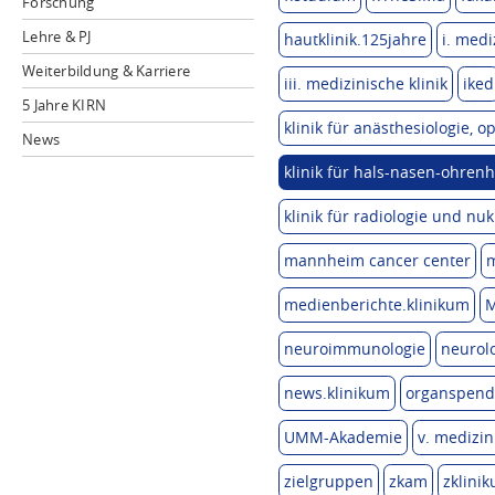
Forschung
Lehre & PJ
hautklinik.125jahre
i. medi
Weiterbildung & Karriere
iii. medizinische klinik
iked
5 Jahre KIRN
klinik für anästhesiologie,
News
klinik für hals-nasen-ohrenh
klinik für radiologie und nu
mannheim cancer center
medienberichte.klinikum
M
neuroimmunologie
neurolo
news.klinikum
organspend
UMM-Akademie
v. medizin
zielgruppen
zkam
zklini