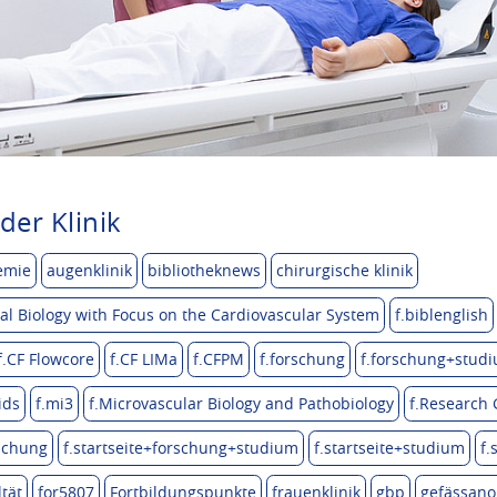
der Klinik
emie
augenklinik
bibliotheknews
chirurgische klinik
l Biology with Focus on the Cardiovascular System
f.biblenglish
f.CF Flowcore
f.CF LIMa
f.CFPM
f.forschung
f.forschung+stud
ids
f.mi3
f.Microvascular Biology and Pathobiology
f.Research
rschung
f.startseite+forschung+studium
f.startseite+studium
f.
ltät
for5807
Fortbildungspunkte
frauenklinik
gbp
gefässano