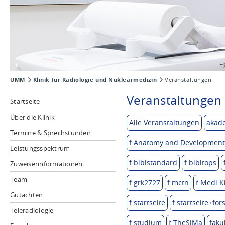
UMM
Klinik für Radiologie und Nuklearmedizin
Veranstaltungen
Veranstaltungen 
Startseite
Über die Klinik
Alle Veranstaltungen
akad
Termine & Sprechstunden
f.Anatomy and Developmenta
Leistungsspektrum
f.biblstandard
f.bibltops
Zuweiserinformationen
Team
f.grk2727
f.mctn
f.Medi K
Gutachten
f.startseite
f.startseite+fo
Teleradiologie
f.studium
f.TheSiMa
faku