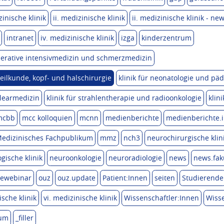
zinische klinik
ii. medizinische klinik
ii. medizinische klinik - new
intranet
iv. medizinische klinik
izga
kinderzentrum
 operative intensivmedizin und schmerzmedizin
eilkunde, kopf- und halschirurgie
klinik für neonatologie und päd
klearmedizin
klinik für strahlentherapie und radioonkologie
klin
mcbb
mcc kolloquien
mcnn
medienberichte
medienberichte.i
edizinisches Fachpublikum
mmz
nch3
neurochirurgische klin
gische klinik
neuroonkologie
neuroradiologie
news
news.fak
ewebinar
ouz
ouz.update
Patient:Innen
seiten
Studierende
ische klinik
vi. medizinische klinik
Wissenschaftler:Innen
Wisse
kum
_filler