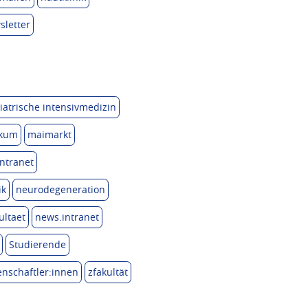
sletter
iatrische intensivmedizin
ikum
maimarkt
ntranet
ik
neurodegeneration
ultaet
news.intranet
Studierende
nschaftler:innen
zfakultät