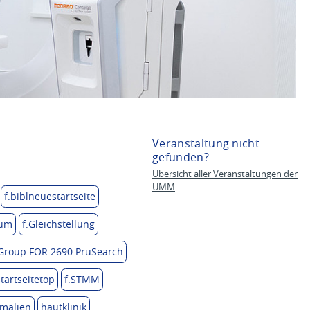
Veranstaltung nicht
gefunden?
Übersicht aller Veranstaltungen der
UMM
f.biblneuestartseite
ium
f.Gleichstellung
 Group FOR 2690 PruSearch
startseitetop
f.STMM
malien
hautklinik