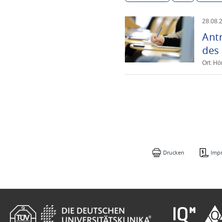
28
.
08
.
Ant
des 
Ort: H
Drucken
Imp