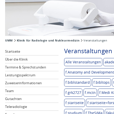
UMM
Klinik für Radiologie und Nuklearmedizin
Veranstaltungen
Veranstaltungen 
Startseite
Über die Klinik
Alle Veranstaltungen
akad
Termine & Sprechstunden
f.Anatomy and Developmenta
Leistungsspektrum
f.biblstandard
f.bibltops
Zuweiserinformationen
Team
f.grk2727
f.mctn
f.Medi K
Gutachten
f.startseite
f.startseite+fo
Teleradiologie
f.studium
f.TheSiMa
faku