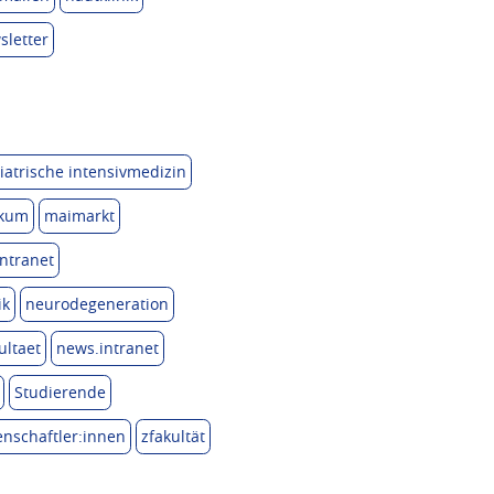
sletter
iatrische intensivmedizin
ikum
maimarkt
ntranet
ik
neurodegeneration
ultaet
news.intranet
Studierende
nschaftler:innen
zfakultät