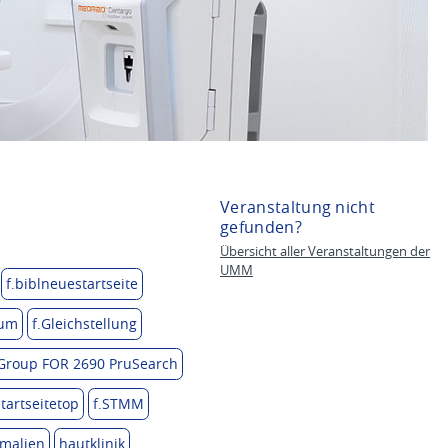
Veranstaltung nicht
gefunden?
Übersicht aller Veranstaltungen der
UMM
f.biblneuestartseite
ium
f.Gleichstellung
 Group FOR 2690 PruSearch
startseitetop
f.STMM
malien
hautklinik