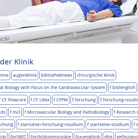
der Klinik
emie
augenklinik
bibliotheknews
chirurgische klinik
l Biology with Focus on the Cardiovascular System
f.biblenglish
f.CF Flowcore
f.CF LIMa
f.CFPM
f.forschung
f.forschung+stud
ids
f.mi3
f.Microvascular Biology and Pathobiology
f.Research
rschung
f.startseite+forschung+studium
f.startseite+studium
f.
ltät
for5807
Fortbildungspunkte
frauenklinik
gbp
gefässano