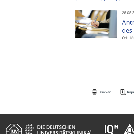
28
.
08
.
Ant
des 
Ort: H
Drucken
Imp