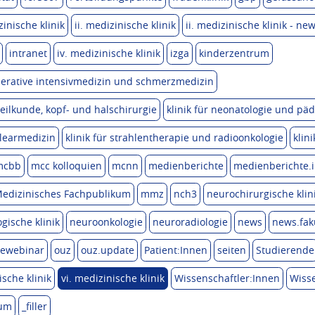
zinische klinik
ii. medizinische klinik
ii. medizinische klinik - new
intranet
iv. medizinische klinik
izga
kinderzentrum
 operative intensivmedizin und schmerzmedizin
eilkunde, kopf- und halschirurgie
klinik für neonatologie und päd
klearmedizin
klinik für strahlentherapie und radioonkologie
klin
mcbb
mcc kolloquien
mcnn
medienberichte
medienberichte.i
edizinisches Fachpublikum
mmz
nch3
neurochirurgische klin
gische klinik
neuroonkologie
neuroradiologie
news
news.fak
ewebinar
ouz
ouz.update
Patient:Innen
seiten
Studierende
ische klinik
vi. medizinische klinik
Wissenschaftler:Innen
Wisse
kum
_filler