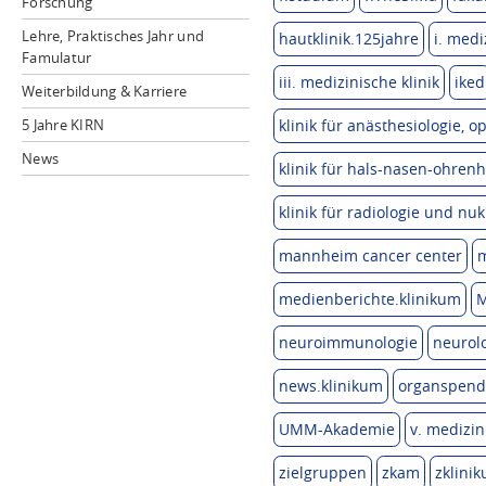
Forschung
Lehre, Praktisches Jahr und
hautklinik.125jahre
i. medi
Famulatur
iii. medizinische klinik
iked
Weiterbildung & Karriere
5 Jahre KIRN
klinik für anästhesiologie,
News
klinik für hals-nasen-ohrenh
klinik für radiologie und nu
mannheim cancer center
medienberichte.klinikum
M
neuroimmunologie
neurolo
news.klinikum
organspend
UMM-Akademie
v. medizin
zielgruppen
zkam
zklini