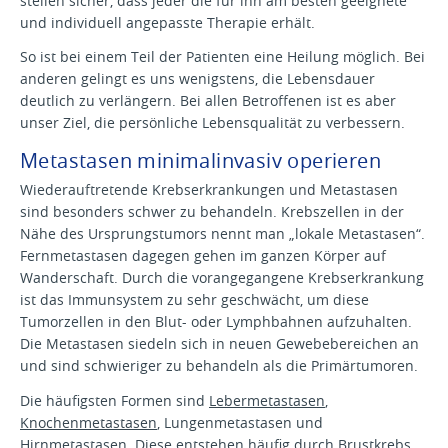
stellen sicher, dass jeder die für ihn am besten geeignete
und individuell angepasste Therapie erhält.
So ist bei einem Teil der Patienten eine Heilung möglich. Bei
anderen gelingt es uns wenigstens, die Lebensdauer
deutlich zu verlängern. Bei allen Betroffenen ist es aber
unser Ziel, die persönliche Lebensqualität zu verbessern.
Metastasen minimalinvasiv operieren
Wiederauftretende Krebserkrankungen und Metastasen
sind besonders schwer zu behandeln. Krebszellen in der
Nähe des Ursprungstumors nennt man „lokale Metastasen“.
Fernmetastasen dagegen gehen im ganzen Körper auf
Wanderschaft. Durch die vorangegangene Krebserkrankung
ist das Immunsystem zu sehr geschwächt, um diese
Tumorzellen in den Blut- oder Lymphbahnen aufzuhalten.
Die Metastasen siedeln sich in neuen Gewebebereichen an
und sind schwieriger zu behandeln als die Primärtumoren.
Die häufigsten Formen sind
Lebermetastasen
,
Knochenmetastasen
, Lungenmetastasen und
Hirnmetastasen. Diese entstehen häufig durch
Brustkrebs
,