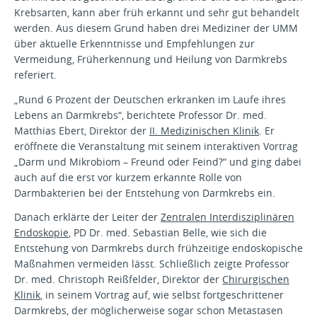
Krebsarten, kann aber früh erkannt und sehr gut behandelt
werden. Aus diesem Grund haben drei Mediziner der UMM
über aktuelle Erkenntnisse und Empfehlungen zur
Vermeidung, Früherkennung und Heilung von Darmkrebs
referiert.
„Rund 6 Prozent der Deutschen erkranken im Laufe ihres
Lebens an Darmkrebs“, berichtete Professor Dr. med.
Matthias Ebert, Direktor der
II. Medizinischen Klinik
. Er
eröffnete die Veranstaltung mit seinem interaktiven Vortrag
„Darm und Mikrobiom – Freund oder Feind?“ und ging dabei
auch auf die erst vor kurzem erkannte Rolle von
Darmbakterien bei der Entstehung von Darmkrebs ein.
Danach erklärte der Leiter der
Zentralen Interdisziplinären
Endoskopie
, PD Dr. med. Sebastian Belle, wie sich die
Entstehung von Darmkrebs durch frühzeitige endoskopische
Maßnahmen vermeiden lässt. Schließlich zeigte Professor
Dr. med. Christoph Reißfelder, Direktor der
Chirurgischen
Klinik
, in seinem Vortrag auf, wie selbst fortgeschrittener
Darmkrebs, der möglicherweise sogar schon Metastasen