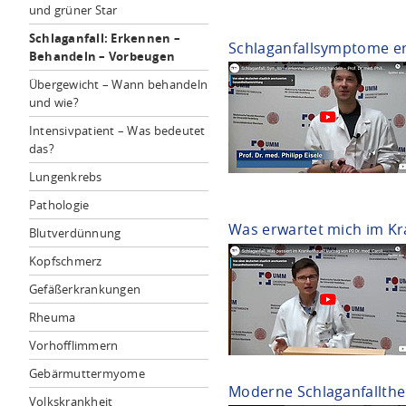
und grüner Star
Schlaganfall: Erkennen –
Schlaganfallsymptome er
Behandeln – Vorbeugen
Übergewicht – Wann behandeln
und wie?
Intensivpatient – Was bedeutet
das?
Lungenkrebs
Pathologie
Was erwartet mich im K
Blutverdünnung
Kopfschmerz
Gefäßerkrankungen
Rheuma
Vorhofflimmern
Gebärmuttermyome
Moderne Schlaganfallthe
Volkskrankheit