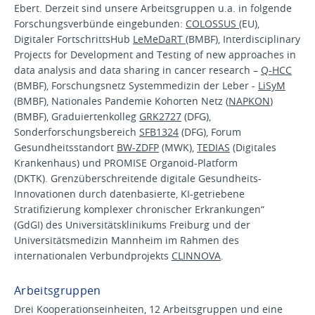
Ebert. Derzeit sind unsere Arbeitsgruppen u.a. in folgende
Forschungsverbünde eingebunden:
COLOSSUS
(EU),
Digitaler FortschrittsHub
LeMeDaRT
(BMBF), Interdisciplinary
Projects for Development and Testing of new approaches in
data analysis and data sharing in cancer research –
Q-HCC
(BMBF), Forschungsnetz Systemmedizin der Leber -
LiSyM
(BMBF), Nationales Pandemie Kohorten Netz (
NAPKON
)
(BMBF), Graduiertenkolleg
GRK2727
(DFG),
Sonderforschungsbereich
SFB1324
(DFG), Forum
Gesundheitsstandort
BW-ZDFP
(MWK),
TEDIAS
(Digitales
Krankenhaus) und PROMISE Organoid-Platform
(DKTK). Grenzüberschreitende digitale Gesundheits-
Innovationen durch datenbasierte, KI-getriebene
Stratifizierung komplexer chronischer Erkrankungen“
(GdGI) des Universitätsklinikums Freiburg und der
Universitätsmedizin Mannheim im Rahmen des
internationalen Verbundprojekts
CLINNOVA
.
Arbeitsgruppen
Drei Kooperationseinheiten, 12 Arbeitsgruppen und eine