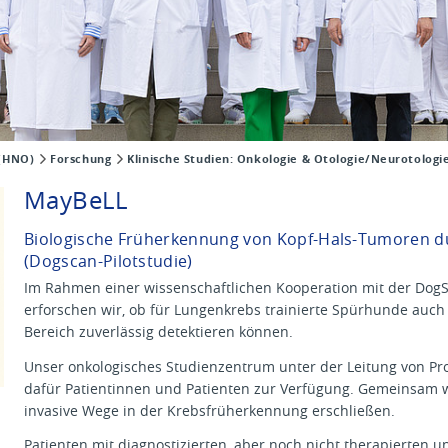
 (HNO)
Forschung
Klinische Studien: Onkologie & Otologie/Neurotologi
MayBeLL
Biologische Früherkennung von Kopf-Hals-Tumoren 
(Dogscan-Pilotstudie)
Im Rahmen einer wissenschaftlichen Kooperation mit der Dog
erforschen wir, ob für Lungenkrebs trainierte Spürhunde auc
Bereich zuverlässig detektieren können.
Unser onkologisches Studienzentrum unter der Leitung von Prof.
dafür Patientinnen und Patienten zur Verfügung. Gemeinsam wo
invasive Wege in der Krebsfrüherkennung erschließen.
Patienten mit diagnostizierten, aber noch nicht therapierten u