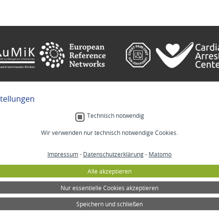
stellungen
e
Gebärdensprache
Technisch notwendig
Wir verwenden nur technisch notwendige Cookies.
Menschlich.
Impressum
-
Datenschutzerklärung
-
Matomo
MM
Stellenangebote
Lab
Veranstaltungen
Alle akzeptieren
izin
Selbsthilfe
annheim
Lob und Beschwerden
Nur essentielle Cookies akzeptieren
Spenden
Speichern und schließen