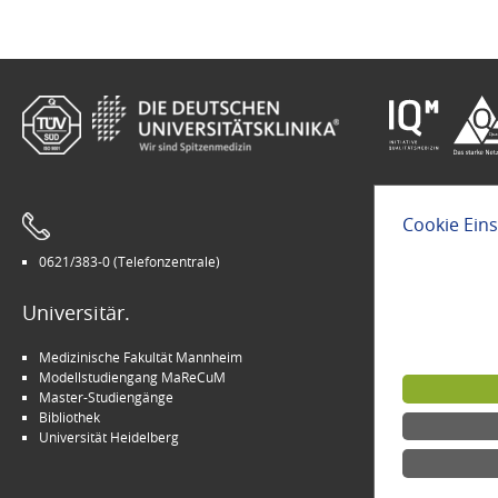
Cookie Ein
0621/383-0 (Telefonzentrale)
Leichte Sprach
Universitär.
Modern.
Medizinische Fakultät Mannheim
Arbeitgeber U
Modellstudiengang MaReCuM
INSPIRE Living 
Master-Studiengänge
Kinder-Uni Med
Bibliothek
Medizin für M
Universität Heidelberg