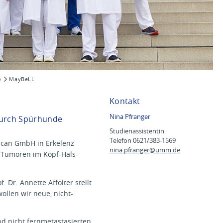
e
MayBeLL
Kontakt
Nina Pfranger
durch Spürhunde
Studienassistentin
Telefon 0621/383-1569
Scan GmbH in Erkelenz
nina.pfranger@
umm.de
h Tumoren im Kopf-Hals-
 Dr. Annette Affolter stellt
llen wir neue, nicht-
nd nicht fernmetastasierten