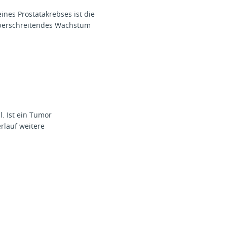
ines Prostatakrebses ist die
nüberschreitendes Wachstum
l. Ist ein Tumor
rlauf weitere