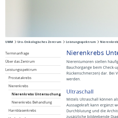
UMM
Uro-Onkologisches Zentrum
Leistungsspektrum
Nierenkre
Nierenkrebs Un
Terminanfrage
Über das Zentrum
Nierentumoren stellen häufi
Bauchorgange beim Check-up
Leistungsspektrum
Rückenschmerzen) dar. Bei V
Prostatakrebs
werden.
Nierenkrebs
Ultraschall
Nierenkrebs Untersuchung
Mittels Ultraschall können a
Nierenkrebs Behandlung
Aussagekraft kann ergänzt w
Harnblasenkrebs
Durchblutung und die Archite
zusätzliche bildgebende Diag