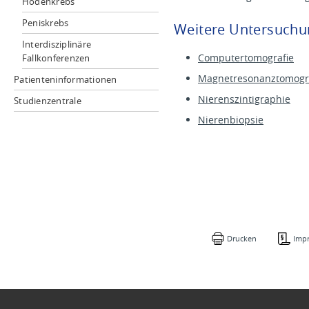
Hodenkrebs
Peniskrebs
Weitere Untersuchun
Interdisziplinäre
Computertomografie
Fallkonferenzen
Magnetresonanztomogr
Patienteninformationen
Nierenszintigraphie
Studienzentrale
Nierenbiopsie
Drucken
Imp