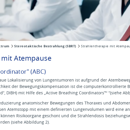
ktrum
Stereotaktische Bestrahlung (SBRT)
Strahlentherapie mit Atempa
e mit Atempause
oordinator" (ABC)
aue Lokalisierung von Lungentumoren ist aufgrund der Atembeweg
chkeit der Bewegungskompensation ist die computerkontrollierte Be
d“, DIBH) mit Hilfe des „Active Breathing Coordinators™ “(siehe Abb
 Reduzierung anatomischer Bewegungen des Thoraxes und Abdom
isen Atemstopp mit einem definierten Lungenvolumen wird eine a
h können Risikoorgane geschont und die Strahlendosis beziehungs
den (siehe Abbildung 2).