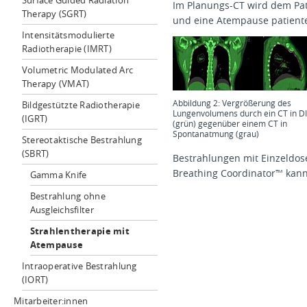
Surface Guided Radiation
Im Planungs-CT wird dem Pat
Therapy (SGRT)
und eine Atempause patiente
Intensitätsmodulierte
Radiotherapie (IMRT)
Volumetric Modulated Arc
Therapy (VMAT)
Abbildung 2: Vergrößerung des
Bildgestützte Radiotherapie
Lungenvolumens durch ein CT in D
(IGRT)
(grün) gegenüber einem CT in
Spontanatmung (grau)
Stereotaktische Bestrahlung
(SBRT)
Bestrahlungen mit Einzeldos
Breathing Coordinator™ kann
Gamma Knife
Bestrahlung ohne
Ausgleichsfilter
Strahlentherapie mit
Atempause
Intraoperative Bestrahlung
(IORT)
Mitarbeiter:innen