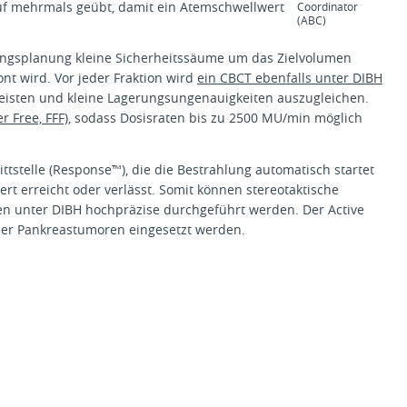
uf mehrmals geübt, damit ein Atemschwellwert
Coordinator
(ABC)
lungsplanung kleine Sicherheitssäume um das Zielvolumen
t wird. Vor jeder Fraktion wird
ein CBCT ebenfalls unter DIBH
eisten und kleine Lagerungsungenauigkeiten auszugleichen.
r Free, FFF)
, sodass Dosisraten bis zu 2500 MU/min möglich
ttstelle (Response™), die die Bestrahlung automatisch startet
rt erreicht oder verlässt. Somit können stereotaktische
en unter DIBH hochpräzise durchgeführt werden. Der Active
der Pankreastumoren eingesetzt werden.