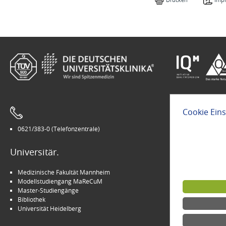
Cookie Ein
0621/383-0 (Telefonzentrale)
Leichte Sprach
Universitär.
Modern.
Medizinische Fakultät Mannheim
Arbeitgeber U
Modellstudiengang MaReCuM
INSPIRE Living 
Master-Studiengänge
Kinder-Uni Med
Bibliothek
Medizin für M
Universität Heidelberg