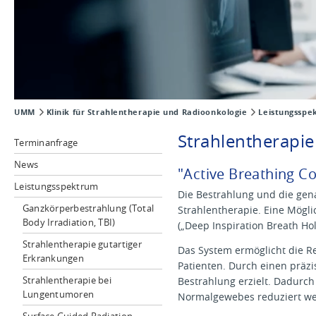
UMM
Klinik für Strahlentherapie und Radioonkologie
Leistungsspe
Strahlentherapi
Terminanfrage
News
"Active Breathing C
Leistungsspektrum
Die Bestrahlung und die gen
Ganzkörperbestrahlung (Total
Strahlentherapie. Eine Mögli
Body Irradiation, TBI)
(„Deep Inspiration Breath Hol
Strahlentherapie gutartiger
Das System ermöglicht die
Erkrankungen
Patienten. Durch einen präz
Strahlentherapie bei
Bestrahlung erzielt. Dadurc
Lungentumoren
Normalgewebes reduziert wer