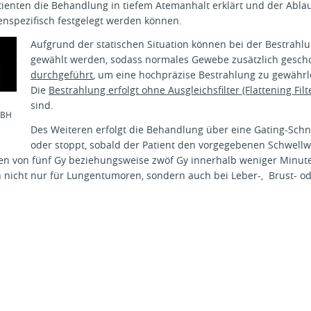
ienten die Behandlung in tiefem Atemanhalt erklärt und der Abla
nspezifisch festgelegt werden können.
Aufgrund der statischen Situation können bei der Bestrah
gewählt werden, sodass normales Gewebe zusätzlich geschon
durchgeführt
, um eine hochpräzise Bestrahlung zu gewährl
Die
Bestrahlung erfolgt ohne Ausgleichsfilter (Flattening Filte
sind.
IBH
Des Weiteren erfolgt die Behandlung über eine Gating-Schni
oder stoppt, sobald der Patient den vorgegebenen Schwellwe
en von fünf Gy beziehungsweise zwöf Gy innerhalb weniger Minut
 nicht nur für Lungentumoren, sondern auch bei Leber-, Brust- o