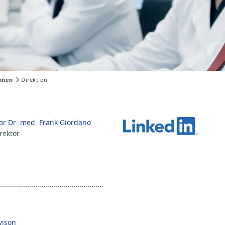
innen
Direktion
or Dr. med. Frank Giordano
irektor
Ivison