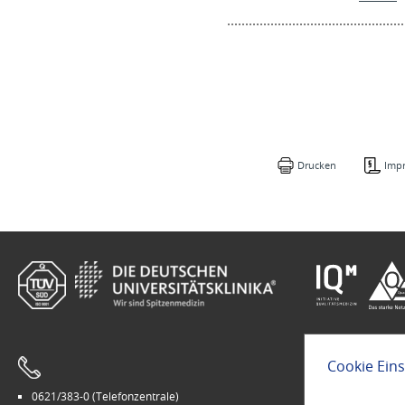
Drucken
Imp
Cookie Ein
0621/383-0 (Telefonzentrale)
Leichte Sprach