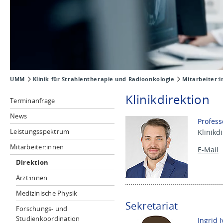
UMM
Klinik für Strahlentherapie und Radioonkologie
Mitarbeiter:
Klinikdirektion
Terminanfrage
News
Profess
Leistungsspektrum
Klinikd
Mitarbeiter:innen
E-Mail
Direktion
Ärzt:innen
Medizinische Physik
Sekretariat
Forschungs- und
Studienkoordination
Ingrid 