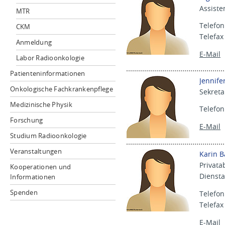
Assiste
MTR
Telefon
CKM
Telefax
Anmeldung
E-Mail
Labor Radioonkologie
Patienteninformationen
Jennife
Onkologische Fachkrankenpflege
Sekreta
Medizinische Physik
Telefon
Forschung
E-Mail
Studium Radioonkologie
Veranstaltungen
Karin 
Privat
Kooperationen und
Diensta
Informationen
Spenden
Telefon
Telefax
E-Mail