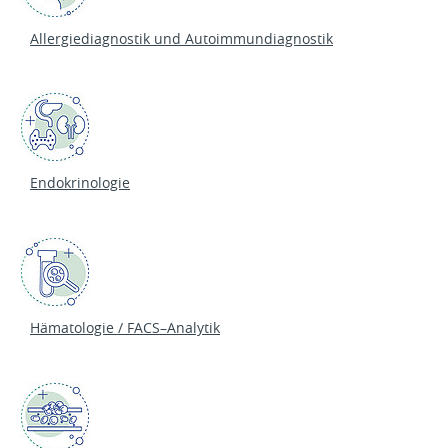
Allergiediagnostik und Autoimmundiagnostik
Endokrinologie
Hämatologie / FACS–Analytik