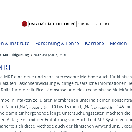
en & Institute
Forschung & Lehre
Karriere
Medien
ve MR-Bildgebung
Natrium (23Na) MRT
 MRT
a-MRT eine neue und sehr interessante Methode auch für klinisc
r akuten Läsionsentwicklung wichtige zusätzliche Informationen li
le Rolle für die zelluläre Hämostase und elektrochemische Aktivität
umpe in intakten zellulären Membranen unterhält einen Konzentr
+
+
ren Raum ([Na
]
= 10 bis 15 mmol, [Na
]
= 145 mmo
intrazellulär
extrazellulär
nd damit einhergehende lange Untersuchungszeiten machten die T
hen Alltag. Erst mit der Einführung von Hoch-Feld MR-Systemen un
näherte sich diese Methode auch der klinischen Anwendung. Expe