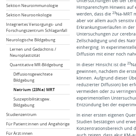
Untersuchungen bei der cere
Sektion Neuroimmunologie
Hirnparenchym Hinweis auf ei
23
werden, dass die
Na-MRT mi
Sektion Neuroonkologie
aber vor allem auch sensitiv
Integriertes Versorgungs- und
Erkrankungsverläufen in de
Forschungszentrum Schlaganfall
Untersuchungen zur cerebral
Neurologische Bildgebung
Zellschädigung und des Natr
einherging. In experimentel
Lernen und Gedächtnis /
Diffusion mit einer noch na
Neuroplastizität
23
In dieser Hinsicht ist die
Na
Quantitative MR-Bildgebung
gewinnen, nachdem die erst
Diffusionsgewichtete
können. Aufgrund dieser Übe
Bildgebung
reduzierter Diffusion) bei e
Natrium (23Na) MRT
vermeiden oder zu verringer
experimentellen Untersuchun
Suszeptibilitätsgew.
Entzündung bei der experimen
Bildgebung
Studienzentrum
In einer ersten eigenen Quer
Studien bestätigen und erwe
Für Patient:innen und Angehörige
Konzentrationsbereich und d
Für Ärzt:innen
auch zeigen, dass akut KM-au