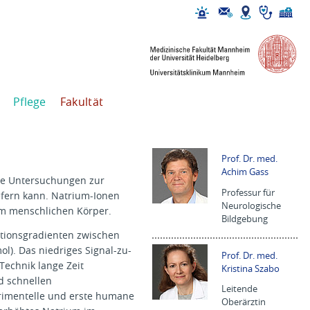
Pflege
Fakultät
Prof. Dr. med.
Achim Gass
he Untersuchungen zur
Professur für
efern kann. Natrium-Ionen
Neurologische
 im menschlichen Körper.
Bildgebung
ationsgradienten zwischen
l). Das niedriges Signal-zu-
Prof. Dr. med.
echnik lange Zeit
Kristina Szabo
d schnellen
Leitende
rimentelle und erste humane
Oberärztin