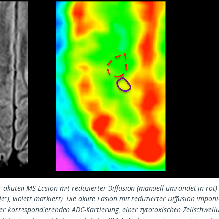
r akuten MS Läsion mit reduzierter Diffusion (manuell umrandet in rot) 
e“), violett markiert). Die akute Läsion mit reduzierter Diffusion impon
er korrespondierenden ADC-Kartierung, einer zytotoxischen Zellschwell