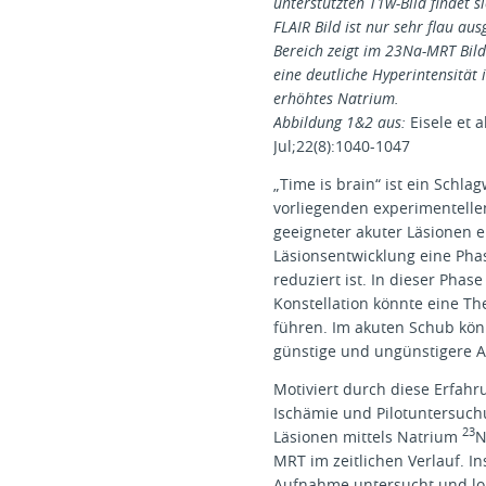
unterstützten T1w-Bild findet 
FLAIR Bild ist nur sehr flau a
Bereich zeigt im 23Na-MRT Bil
eine deutliche Hyperintensität 
erhöhtes Natrium.
Abbildung 1&2 aus:
Eisele et a
Jul;22(8):1040-1047
„Time is brain“ ist ein Schl
vorliegenden experimentelle
geeigneter akuter Läsionen e
Läsionsentwicklung eine Phas
reduziert ist. In dieser Pha
Konstellation könnte eine Th
führen. Im akuten Schub kö
günstige und ungünstigere A
Motiviert durch diese Erfah
Ischämie und Pilotuntersuch
23
Läsionen mittels Natrium
N
MRT im zeitlichen Verlauf. 
Aufnahme untersucht und long