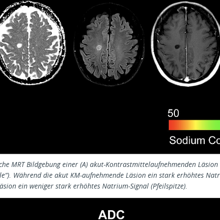
he MRT Bildgebung einer (A) akut-Kontrastmittelaufnehmenden Läsion u
le“). Während die akut KM-aufnehmende Läsion ein stark erhöhtes Natriu
Läsion ein weniger stark erhöhtes Natrium-Signal (Pfeilspitze).