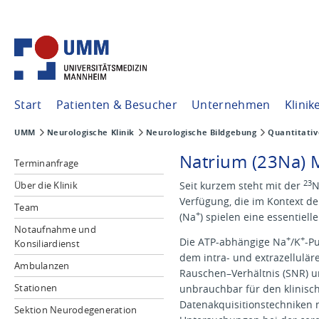
Start
Patienten & Besucher
Unternehmen
Klinik
UMM
Neurologische Klinik
Neurologische Bildgebung
Quantitati
Natrium (23Na)
Terminanfrage
23
Über die Klinik
Seit kurzem steht mit der
N
Verfügung, die im Kontext de
Team
+
(Na
) spielen eine essentiel
Notaufnahme und
+
+
Die ATP-abhängige Na
/K
-P
Konsiliardienst
dem intra- und extrazellulä
Ambulanzen
Rauschen–Verhältnis (SNR) u
Stationen
unbrauchbar für den klinisc
Datenakquisitionstechniken 
Sektion Neurodegeneration