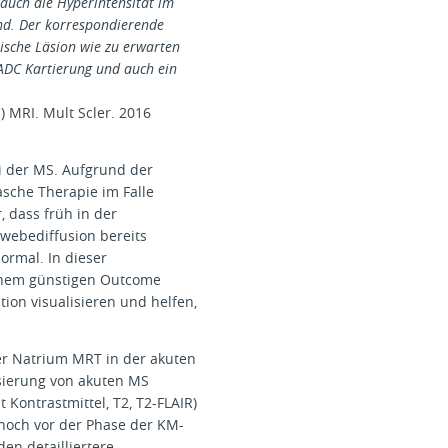
 auch die Hyperintensität im
end. Der korrespondierende
ische Läsion wie zu erwarten
r ADC Kartierung und auch ein
) MRI. Mult Scler. 2016
ei der MS. Aufgrund der
sche Therapie im Falle
 dass früh in der
ewebediffusion bereits
ormal. In dieser
 einem günstigen Outcome
ion visualisieren und helfen,
er Natrium MRT in der akuten
isierung von akuten MS
Kontrastmittel, T2, T2-FLAIR)
 noch vor der Phase der KM-
en detailliertere