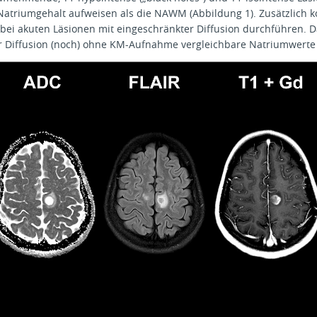
Natriumgehalt aufweisen als die NAWM (Abbildung 1). Zusätzlich k
bei akuten Läsionen mit eingeschränkter Diffusion durchführen. D
r Diffusion (noch) ohne KM-Aufnahme vergleichbare Natriumwerte