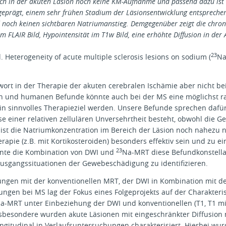
sich in der akuten Läsion noch keine KM-Aufnahme und passend dazu ist
usgeprägt, einem sehr frühen Stadium der Läsionsentwicklung entsprech
d noch keinen sichtbaren Natriumanstieg. Demgegenüber zeigt die chron
im FLAIR Bild, Hypointensität im T1w Bild, eine erhöhte Diffusion in de
23
l. Heterogeneity of acute multiple sclerosis lesions on sodium (
Na
agwort in der Therapie der akuten cerebralen Ischämie aber nicht b
n und humanen Befunde könnte auch bei der MS eine möglichst ra
in sinnvolles Therapieziel werden. Unsere Befunde sprechen dafür,
e einer relativen zellulären Unversehrtheit besteht, obwohl die G
se ist die Natriumkonzentration im Bereich der Läsion noch nahezu n
erapie (z.B. mit Kortikosteroiden) besonders effektiv sein und zu
23
nnte die Kombination von DWI und
Na-MRT diese Befundkonstellat
usgangssituationen der Gewebeschädigung zu identifizieren.
rungen mit der konventionellen MRT, der DWI in Kombination mit d
ungen bei MS lag der Fokus eines Folgeprojekts auf der Charakter
a-MRT unter Einbeziehung der DWI und konventionellen (T1, T1 mit 
Insbesondere wurden akute Läsionen mit eingeschränkter Diffusion
itudinal in Verlaufsuntersuchungen charakterisiert. Hierbei wurd