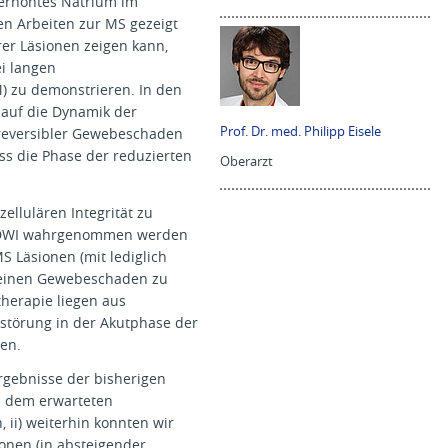
 erhöhtes Natrium im
en Arbeiten zur MS gezeigt
er Läsionen zeigen kann,
i langen
 zu demonstrieren. In den
 auf die Dynamik der
Prof. Dr. med. Philipp Eisele
rreversibler Gewebeschaden
s die Phase der reduzierten
Oberarzt
llulären Integrität zu
er DWI wahrgenommen werden
 Läsionen (mit lediglich
n, einen Gewebeschaden zu
herapie liegen aus
störung in der Akutphase der
sen.
rgebnisse der bisherigen
n dem erwarteten
ii) weiterhin konnten wir
onen (in absteigender