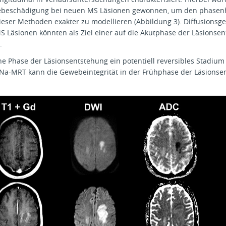
ebeschädigung bei neuen MS Läsionen gewonnen, um den phasenha
ieser Methoden exakter zu modellieren (Abbildung 3). Diffusionsg
Läsionen könnten als Ziel einer auf die Akutphase der Läsionsen
.
he Phase der Läsionsentstehung ein potentiell reversibles Stadium d
Na-MRT kann die Gewebeintegrität in der Frühphase der Läsionsen