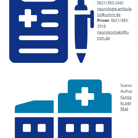
0621/383-2442
neurologie.ambula
nz@
umm.de
Privat
: 0621/383-
2918
neurokontakt@
u
mm.de
Stationär
Aufnahm
Konta
kt per
Mail