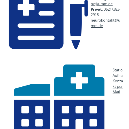
nz@
umm.de
Privat
: 0621/383-
2918
neurokontakt@
u
mm.de
Stationär
Aufnahm
Konta
kt per
Mail