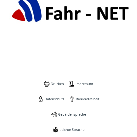
Drucken
Impressum
Datenschutz
Barrierefreiheit
Gebärdensprache
Leichte Sprache