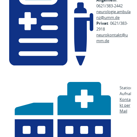
Allgemein
:
0621/383-2442
neurologie.ambula
nz@
umm.de
Privat
: 0621/383-
2918
neurokontakt@
u
mm.de
Stationär
Aufnahm
Konta
kt per
Mail