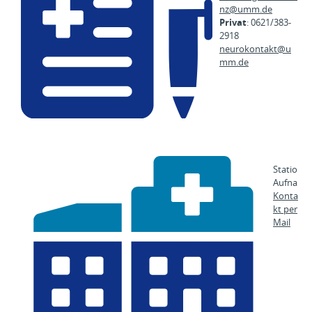
nz@
umm.de
Privat
: 0621/383-
2918
neurokontakt@
u
mm.de
Stationär
Aufnahm
Konta
kt per
Mail