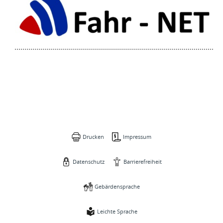
Drucken
Impressum
Datenschutz
Barrierefreiheit
Gebärdensprache
Leichte Sprache